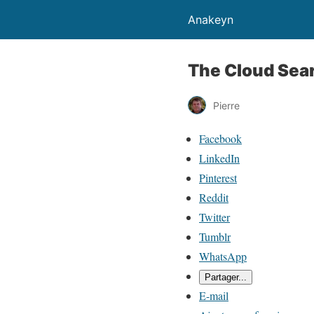
Anakeyn
The Cloud Sea
Pierre
P
Facebook
a
LinkedIn
r
Pinterest
t
Reddit
a
Twitter
g
Tumblr
e
WhatsApp
r
Partager...
l
E-mail