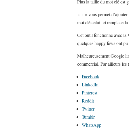
C
Plus la taille du mot clé est
l
« + » vous permet d’ajouter u
o
mot clé celui -ci remplace l
u
d
Cet outil fonctionne avec la
S
quelques happy fews ont pu r
e
Malheureusement Google limit
a
commercial. Par ailleurs les 
r
c
P
Facebook
h
a
LinkedIn
"
r
Pinterest
t
Reddit
a
Twitter
g
Tumblr
e
WhatsApp