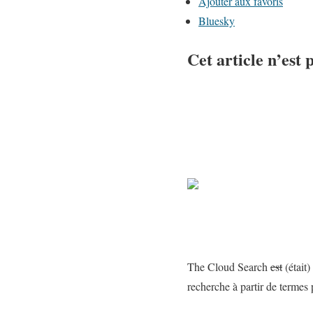
a
Ajouter aux favoris
p
Bluesky
u
Cet article n’est 
b
l
i
c
a
t
i
o
n
"
T
The Cloud Search
est
(était
h
recherche à partir de termes
e