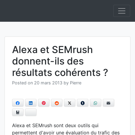
Skip
to
Informatique et IA Open Source On Premise et
Anakeyn
content
Souverainepement de solutions en Intelligence
Artificielle.
Alexa et SEMrush
donnent-ils des
résultats cohérents ?
Posted on
20 mars 2013
by
Pierre
Facebook
LinkedIn
Pinterest
Reddit
Twitter
Tumblr
WhatsApp
E-mail
Ajouter aux favoris
Bluesky
Alexa et SEMrush sont deux outils qui
permettent d'avoir une évaluation du trafic des