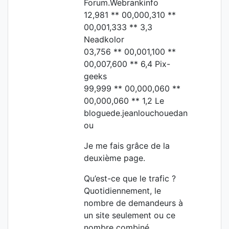
Forum.Webrankinfo
12,981 ** 00,000,310 **
00,001,333 ** 3,3
Neadkolor
03,756 ** 00,001,100 **
00,007,600 ** 6,4 Pix-
geeks
99,999 ** 00,000,060 **
00,000,060 ** 1,2 Le
bloguede.jeanlouchouedan
ou
Je me fais grâce de la
deuxième page.
Qu’est-ce que le trafic ?
Quotidiennement, le
nombre de demandeurs à
un site seulement ou ce
nombre combiné