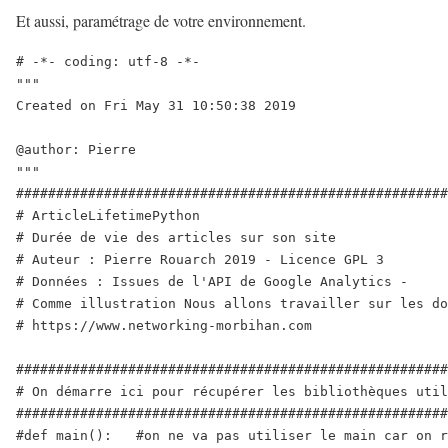
s
Et aussi, paramétrage de votre environnement.
u
# -*- coding: utf-8 -*-

r
"""

m
Created on Fri May 31 10:50:38 2019

o
@author: Pierre

n
"""

s
######################################################
i
# ArticleLifetimePython

t
# Durée de vie des articles sur son site

# Auteur : Pierre Rouarch 2019 - Licence GPL 3

e
# Données : Issues de l'API de Google Analytics - 

?
# Comme illustration Nous allons travailler sur les do
P
# https://www.networking-morbihan.com 

y
######################################################
t
# On démarre ici pour récupérer les bibliothèques util
h
######################################################
o
#def main():   #on ne va pas utiliser le main car on r