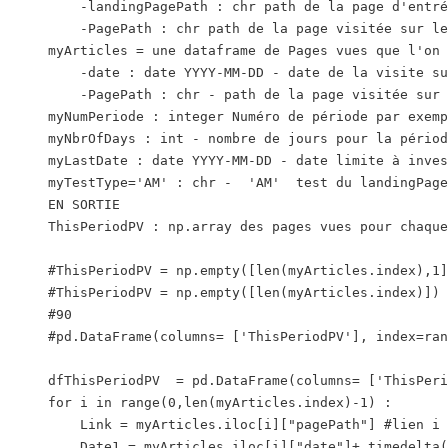
        -landingPagePath : chr path de la page d'entré
        -PagePath : chr path de la page visitée sur le
    myArticles = une dataframe de Pages vues que l'on 
        -date : date YYYY-MM-DD - date de la visite su
        -PagePath : chr - path de la page visitée sur 
    myNumPeriode : integer Numéro de période par exemp
    myNbrOfDays : int - nombre de jours pour la périod
    myLastDate : date YYYY-MM-DD - date limite à inves
    myTestType='AM' : chr -  'AM'  test du landingPage
    EN SORTIE 

    ThisPeriodPV : np.array des pages vues pour chaque
    #ThisPeriodPV = np.empty([len(myArticles.index),1]
    #ThisPeriodPV = np.empty([len(myArticles.index)])

    #90

    #pd.DataFrame(columns= ['ThisPeriodPV'], index=ran
    dfThisPeriodPV  = pd.DataFrame(columns= ['ThisPeri
    for i in range(0,len(myArticles.index)-1) :

        Link = myArticles.iloc[i]["pagePath"] #lien i 
        Date1 = myArticles.iloc[i]["date"]+ timedelta(