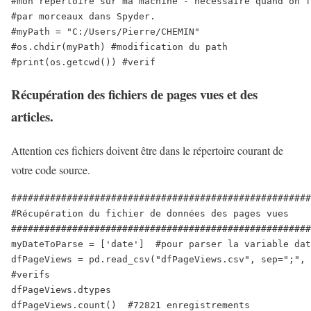
#mon répertoire sur ma machine - nécessaire quand on f
#par morceaux dans Spyder.

#myPath = "C:/Users/Pierre/CHEMIN"

#os.chdir(myPath) #modification du path

Récupération des fichiers de pages vues et des
articles.
Attention ces fichiers doivent être dans le répertoire courant de
votre code source.
######################################################
#Récupération du fichier de données des pages vues

######################################################
myDateToParse = ['date']  #pour parser la variable dat
dfPageViews = pd.read_csv("dfPageViews.csv", sep=";", 
#verifs

dfPageViews.dtypes

dfPageViews.count()  #72821 enregistrements 
