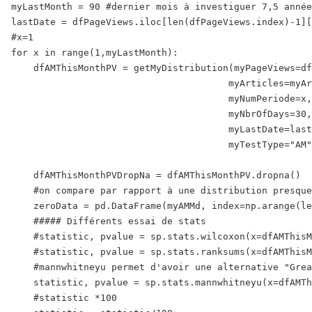
myLastMonth = 90 #dernier mois à investiguer 7,5 année
lastDate = dfPageViews.iloc[len(dfPageViews.index)-1][
#x=1

for x in range(1,myLastMonth):

    dfAMThisMonthPV = getMyDistribution(myPageViews=df
                                       myArticles=myAr
                                       myNumPeriode=x,
                                       myNbrOfDays=30,

                                       myLastDate=last
                                       myTestType="AM"
    dfAMThisMonthPVDropNa = dfAMThisMonthPV.dropna()

    #on compare par rapport à une distribution presque
    zeroData = pd.DataFrame(myAMMd, index=np.arange(le
    ##### Différents essai de stats

    #statistic, pvalue = sp.stats.wilcoxon(x=dfAMThisM
    #statistic, pvalue = sp.stats.ranksums(x=dfAMThisM
    #mannwhitneyu permet d'avoir une alternative "Grea
    statistic, pvalue = sp.stats.mannwhitneyu(x=dfAMTh
    #statistic *100 
