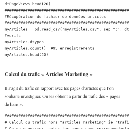
dfPageViews.head(20)

######################################################
#Récupération du fichier de données articles 

######################################################
myArticles = pd.read_csv("myArticles.csv", sep=";", dt
#verifs

myArticles.dtypes

myArticles.count()  #95 enregistrements 

myArticles.head(20)

Calcul du trafic « Articles Marketing »
Il s’agit du trafic en rapport avec les pages d’articles que l’on
souhaite investiguer. On les obtient à partir du trafic des « pages
de base ».
######################################################
# Calcul du trafic hors "articles marketing" ie "trafi
# On va supprimer toutes les pages vues correspondante