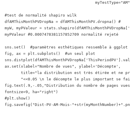
                                       myTestType="AM"
#test de normalité shapiro wilk

dfAMThisMonthPVDropNa = dfAMThisMonthPV.dropna() #

myW, myPValeur = stats.shapiro(dfAMThisMonthPVDropNa['
myPValeur #0.0007478381157852709 normalité rejeté

sns.set()  #paramètres esthétiques ressemble à ggplot 
fig, ax = plt.subplots()  #un seul plot 

sns.distplot(dfAMThisMonthPVDropNa['ThisPeriodPV'].val
ax.set(xlabel="Nombre de vues", ylabel='Décompte',

       title="la distribution est très étirée et ne pr
       "<<0.05 \n le décompte le plus important se fai
fig.text(.9,-.05,"Distribution du nombre de pages vues
fontsize=9, ha="right")

#plt.show()
