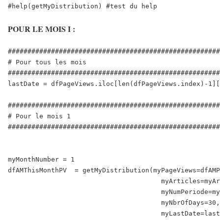
POUR LE MOIS I :
######################################################
# Pour tous les mois

######################################################
lastDate = dfPageViews.iloc[len(dfPageViews.index)-1][
######################################################
# Pour le mois 1

######################################################
myMonthNumber = 1

dfAMThisMonthPV  = getMyDistribution(myPageViews=dfAMP
                                       myArticles=myAr
                                       myNumPeriode=my
                                       myNbrOfDays=30,

                                       myLastDate=last