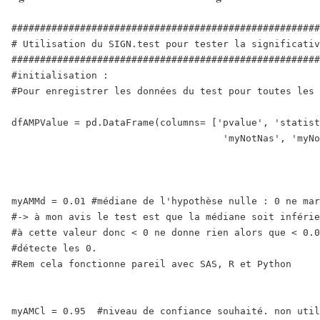
######################################################
# Utilisation du SIGN.test pour tester la significativ
######################################################
#initialisation :

#Pour enregistrer les données du test pour toutes les 
dfAMPValue = pd.DataFrame(columns= ['pvalue', 'statist
                                     'myNotNas', 'myNo
myAMMd = 0.01 #médiane de l'hypothèse nulle : 0 ne mar
#-> à mon avis le test est que la médiane soit inférie
#à cette valeur donc < 0 ne donne rien alors que < 0.0
#détecte les 0.

#Rem cela fonctionne pareil avec SAS, R et Python

myAMCl = 0.95  #niveau de confiance souhaité. non util