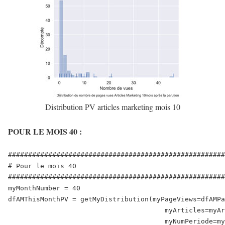
Distribution PV articles marketing mois 10
POUR LE MOIS 40 :
######################################################
# Pour le mois 40

######################################################
myMonthNumber = 40

dfAMThisMonthPV = getMyDistribution(myPageViews=dfAMPa
                                       myArticles=myAr
                                       myNumPeriode=my