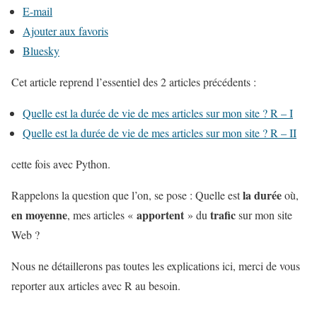
l
E-mail
a
Ajouter aux favoris
p
Bluesky
u
Cet article reprend l’essentiel des 2 articles précédents :
b
l
Quelle est la durée de vie de mes articles sur mon site ? R – I
i
Quelle est la durée de vie de mes articles sur mon site ? R – II
c
cette fois avec Python.
a
t
la durée
Rappelons la question que l’on, se pose : Quelle est
où,
i
en moyenne
apportent
trafic
, mes articles «
» du
sur mon site
o
Web ?
n
Nous ne détaillerons pas toutes les explications ici, merci de vous
"
reporter aux articles avec R au besoin.
Q
u