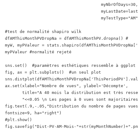
                                       myNbrOfDays=30,

                                       myLastDate=last
                                       myTestType="AM"
#test de normalité shapiro wilk

dfAMThisMonthPVDropNa = dfAMThisMonthPV.dropna() #

myW, myPValeur = stats.shapiro(dfAMThisMonthPVDropNa['
myPValeur #normalité rejeté

sns.set()  #paramètres esthétiques ressemble à ggplot 
fig, ax = plt.subplots()  #un seul plot 

sns.distplot(dfAMThisMonthPVDropNa['ThisPeriodPV'].val
ax.set(xlabel="Nombre de vues", ylabel='Décompte',

       title="A 40 mois la distribution est très resse
       "<<0.05 \n Les pages à 0 vues sont majoritaires
fig.text(.9,-.05,"Distribution du nombre de pages vues
fontsize=9, ha="right")

#plt.show()

fig.savefig("Dist-PV-AM-Mois-"+str(myMonthNumber)+".pn