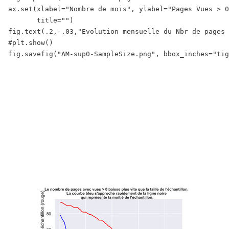
ax.set(xlabel="Nombre de mois", ylabel="Pages Vues > 0
       title="")

fig.text(.2,-.03,"Evolution mensuelle du Nbr de pages 
#plt.show()
