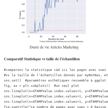
Durée de vie Articles Marketing
Comparatif Statistique vs taille de l’échantillon
#comparons la statistique càd ici les pages avec vues 
#vs la taille de l'échantillon donnés par myNotNas, et
sns.set()  #paramètres esthétiques ressemble à ggplot 
fig, ax = plt.subplots()  #un seul plot

sns.lineplot(x=dfAMPValue.index.values+1, y=dfAMPValue
sns.lineplot(x=dfAMPValue.index.values+1, y=dfAMPValue
sns.lineplot(x=dfAMPValue.index.values+1, y=dfAMPValue
fig.suptitle("Le nombre de pages avec vues > 0 baisse 