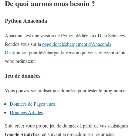
De quoi aurons nous besoin ?
e
l
Python Anaconda
l
e
Anaconda est une version de Python dédiée aux Data Sciences.
e
Rendez vous sur la
page de téléchargement d’Anaconda
s
Distribution
pour télécharger la version qui vous convient selon
t
votre ordinateur.
l
a
Jeu de données
d
u
Vous pouvez soit utiliser nos données pour tester le programme :
r
Données de Pages vues
é
Données Articles
e
d
Soit, créer votre propre jeu de données à partir de vos statistiques
e
Google Analytics
, en suivant la procédure sur les articles