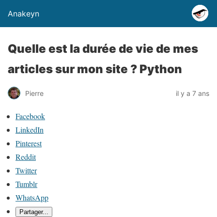
Anakeyn
Quelle est la durée de vie de mes
articles sur mon site ? Python
Pierre
il y a 7 ans
P
Facebook
a
LinkedIn
r
Pinterest
t
Reddit
a
Twitter
g
Tumblr
e
WhatsApp
r
Partager...