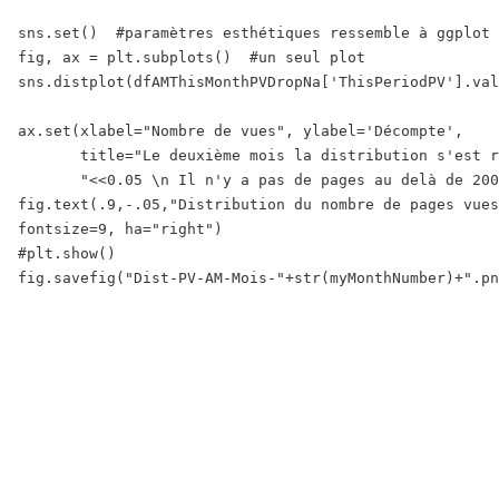
sns.set()  #paramètres esthétiques ressemble à ggplot 
fig, ax = plt.subplots()  #un seul plot 

sns.distplot(dfAMThisMonthPVDropNa['ThisPeriodPV'].val
ax.set(xlabel="Nombre de vues", ylabel='Décompte',

       title="Le deuxième mois la distribution s'est r
       "<<0.05 \n Il n'y a pas de pages au delà de 200
fig.text(.9,-.05,"Distribution du nombre de pages vues
fontsize=9, ha="right")

#plt.show()
