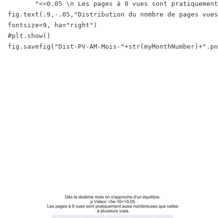
       "<<0.05 \n Les pages à 0 vues sont pratiquement
fig.text(.9,-.05,"Distribution du nombre de pages vues
fontsize=9, ha="right")

#plt.show()

fig.savefig("Dist-PV-AM-Mois-"+str(myMonthNumber)+".pn