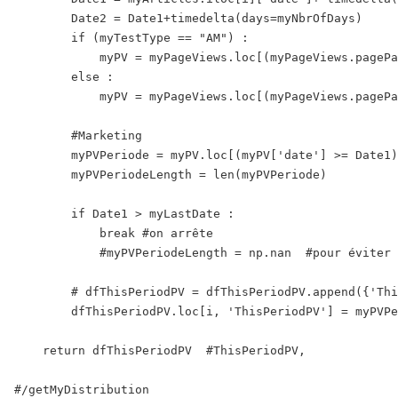
        Date2 = Date1+timedelta(days=myNbrOfDays)

        if (myTestType == "AM") :

            myPV = myPageViews.loc[(myPageViews.pagePa
        else :

            myPV = myPageViews.loc[(myPageViews.pagePa
        #Marketing

        myPVPeriode = myPV.loc[(myPV['date'] >= Date1)
        myPVPeriodeLength = len(myPVPeriode)

        if Date1 > myLastDate :

            break #on arrête

            #myPVPeriodeLength = np.nan  #pour éviter 
        # dfThisPeriodPV = dfThisPeriodPV.append({'Thi
        dfThisPeriodPV.loc[i, 'ThisPeriodPV'] = myPVPe
    return dfThisPeriodPV  #ThisPeriodPV, 

#/getMyDistribution
