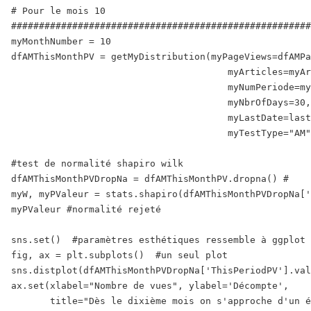
# Pour le mois 10

######################################################
myMonthNumber = 10

dfAMThisMonthPV = getMyDistribution(myPageViews=dfAMPa
                                       myArticles=myAr
                                       myNumPeriode=my
                                       myNbrOfDays=30,

                                       myLastDate=last
                                       myTestType="AM"
#test de normalité shapiro wilk

dfAMThisMonthPVDropNa = dfAMThisMonthPV.dropna() #

myW, myPValeur = stats.shapiro(dfAMThisMonthPVDropNa['
myPValeur #normalité rejeté

sns.set()  #paramètres esthétiques ressemble à ggplot 
fig, ax = plt.subplots()  #un seul plot 

sns.distplot(dfAMThisMonthPVDropNa['ThisPeriodPV'].val
ax.set(xlabel="Nombre de vues", ylabel='Décompte',

       title="Dès le dixième mois on s'approche d'un é