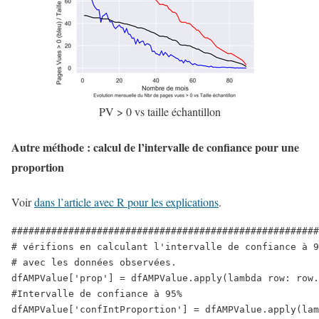
PV > 0 vs taille échantillon
Autre méthode : calcul de l’intervalle de confiance pour une
proportion
Voir
dans l’article avec R pour les explications
.
######################################################
# vérifions en calculant l'intervalle de confiance à 9
# avec les données observées.

dfAMPValue['prop'] = dfAMPValue.apply(lambda row: row.
#Intervalle de confiance à 95%

dfAMPValue['confIntProportion'] = dfAMPValue.apply(lam