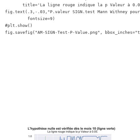
       title='La ligne rouge indique la p Valeur à 0.0
fig.text(.3,-.03,"P.valeur SIGN.test Mann Withney pour
         fontsize=9)

#plt.show()

fig.savefig("AM-SIGN-Test-P-Value.png", bbox_inches="t