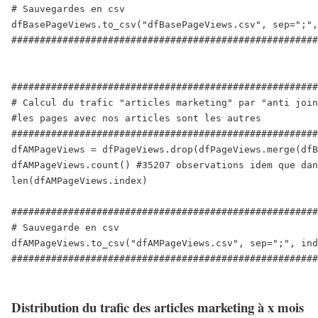
# Sauvegardes en csv 

dfBasePageViews.to_csv("dfBasePageViews.csv", sep=";",
######################################################
######################################################
# Calcul du trafic "articles marketing" par "anti join
#les pages avec nos articles sont les autres 

######################################################
dfAMPageViews = dfPageViews.drop(dfPageViews.merge(dfB
dfAMPageViews.count() #35207 observations idem que dan
len(dfAMPageViews.index)

######################################################
# Sauvegarde en csv 

dfAMPageViews.to_csv("dfAMPageViews.csv", sep=";", ind
######################################################
Distribution du trafic des articles marketing à x mois