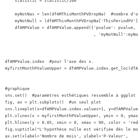
    statistic = statistic/100

    myNotNas = len(dfAMThisMonthPVDropNa)  #nombre d'o
    myNotNull = (dfAMThisMonthPVDropNa['ThisPeriodPV']
    dfAMPValue = dfAMPValue.append({'pvalue': pvalue, 
                                    , 'myNotNull':myNo
dfAMPValue.index  #pour l'axe des x.

myfirstMonthPValueUpper = dfAMPValue.index.get_loc(dfA
#graphique 

sns.set()  #paramètres esthétiques ressemble à ggplot 
fig, ax = plt.subplots()  #un seul plot

sns.lineplot(x=dfAMPValue.index.values+1, y=dfAMPValue
plt.vlines(x = myfirstMonthPValueUpper, ymin = 0, ymax
plt.hlines(y = 0.05, xmin = 0, xmax = 90, color = 'red
fig.suptitle("L'hypothèse nulle est vérifiée dès le mo
ax.set(xlabel='Nombre de mois', ylabel='P-Valeur',
