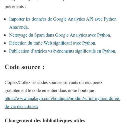
v
précédents :
i
Importer les données de Google Analytics API avec Python
e
Anaconda
.
d
Nettoyage du Spam dans Google Analytics avec Python
.
e
Détection du trafic Web significatif avec Python
.
m
Publication d’articles vs événements significatifs en Python
.
e
s
Code source :
a
r
Copiez/Collez les codes sources suivants ou récupérez
t
gratuitement le code en entier dans notre boutique :
i
https://www.anakeyn.com/boutique/produit/script-python-duree-
c
de-vie-des-articles/
.
l
e
Chargement des bibliothèques utiles
s