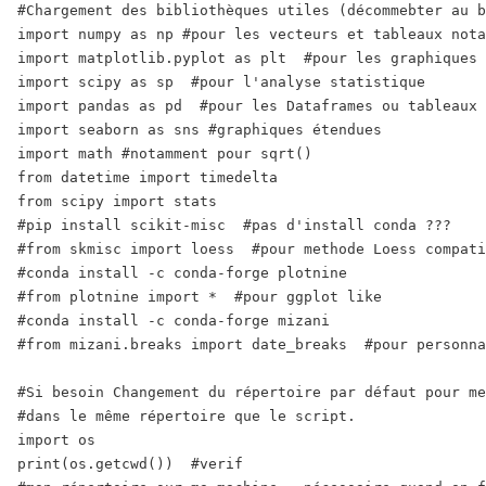
#Chargement des bibliothèques utiles (décommebter au b
n
import numpy as np #pour les vecteurs et tableaux nota
"
import matplotlib.pyplot as plt  #pour les graphiques

import scipy as sp  #pour l'analyse statistique

import pandas as pd  #pour les Dataframes ou tableaux 
import seaborn as sns #graphiques étendues

import math #notamment pour sqrt()

from datetime import timedelta

from scipy import stats

#pip install scikit-misc  #pas d'install conda ???

#from skmisc import loess  #pour methode Loess compati
#conda install -c conda-forge plotnine

#from plotnine import *  #pour ggplot like

#conda install -c conda-forge mizani 

#from mizani.breaks import date_breaks  #pour personna
#Si besoin Changement du répertoire par défaut pour me
#dans le même répertoire que le script.

import os

print(os.getcwd())  #verif
