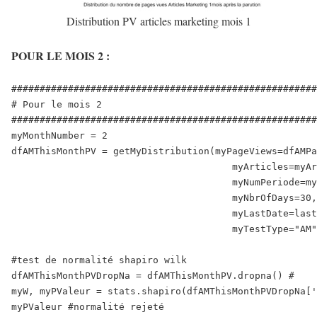
Distribution PV articles marketing mois 1
POUR LE MOIS 2 :
######################################################
# Pour le mois 2

######################################################
myMonthNumber = 2

dfAMThisMonthPV = getMyDistribution(myPageViews=dfAMPa
                                       myArticles=myAr
                                       myNumPeriode=my
                                       myNbrOfDays=30,

                                       myLastDate=last
                                       myTestType="AM"
#test de normalité shapiro wilk

dfAMThisMonthPVDropNa = dfAMThisMonthPV.dropna() #

myW, myPValeur = stats.shapiro(dfAMThisMonthPVDropNa['
myPValeur #normalité rejeté
