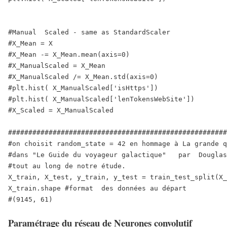
#Manual  Scaled - same as StandardScaler

#X_Mean = X

#X_Mean -= X_Mean.mean(axis=0)

#X_ManualScaled = X_Mean

#X_ManualScaled /= X_Mean.std(axis=0)

#plt.hist( X_ManualScaled['isHttps'])

#plt.hist( X_ManualScaled['lenTokensWebSite'])

#X_Scaled = X_ManualScaled

######################################################
#on choisit random_state = 42 en hommage à La grande q
#dans "Le Guide du voyageur galactique"   par  Douglas
#tout au long de notre étude.

X_train, X_test, y_train, y_test = train_test_split(X_
X_train.shape #format  des données au départ

#(9145, 61)
Paramétrage du réseau de Neurones convolutif