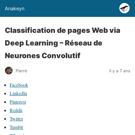
Anakeyn
Classification de pages Web via
Deep Learning – Réseau de
Neurones Convolutif
Pierre
il y a 7 ans
P
Facebook
a
LinkedIn
r
Pinterest
t
Reddit
a
Twitter
g
Tumblr