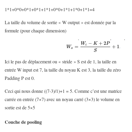
1*1+0*0+0*1+0*1+1*1+0*0+1*1+1*0+1*1=4
La taille du volume de sortie « W output » est donnée par la
formule (pour chaque dimension)
Ici le pas de déplacement ou « stride » S est de 1, la taille en
entrée W input est 7, la taille du noyau K est 3, la taille du zéro
Padding P est 0.
Ceci qui nous donne ((7-3)/1)+1 = 5. Comme c’est une matrice
carrée en entrée (7×7) avec un noyau carré (3×3) le volume en
sortie est de 5×5
Couche de pooling