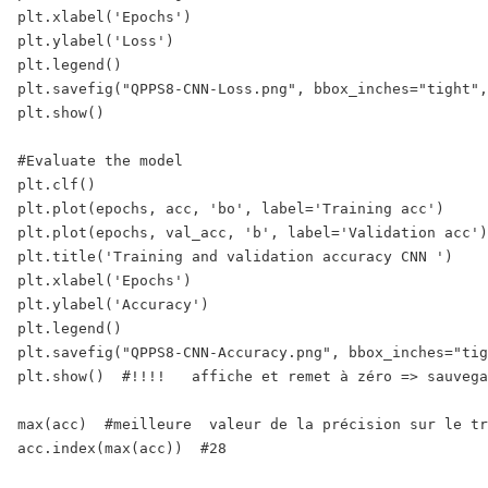
plt.xlabel('Epochs')

plt.ylabel('Loss')

plt.legend()

plt.savefig("QPPS8-CNN-Loss.png", bbox_inches="tight",
plt.show()

#Evaluate the model

plt.clf()

plt.plot(epochs, acc, 'bo', label='Training acc')

plt.plot(epochs, val_acc, 'b', label='Validation acc')

plt.title('Training and validation accuracy CNN ')

plt.xlabel('Epochs')

plt.ylabel('Accuracy')

plt.legend()

plt.savefig("QPPS8-CNN-Accuracy.png", bbox_inches="tig
plt.show()  #!!!!   affiche et remet à zéro => sauvega
max(acc)  #meilleure  valeur de la précision sur le tr
acc.index(max(acc))  #28
