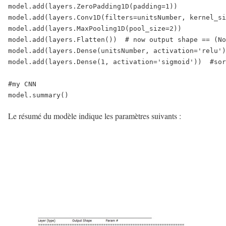
model.add(layers.ZeroPadding1D(padding=1))

model.add(layers.Conv1D(filters=unitsNumber, kernel_si
model.add(layers.MaxPooling1D(pool_size=2))

model.add(layers.Flatten())  # now output shape == (No
model.add(layers.Dense(unitsNumber, activation='relu')
model.add(layers.Dense(1, activation='sigmoid'))  #sor
#my CNN

Le résumé du modèle indique les paramètres suivants :