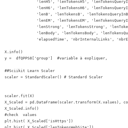
              'lenH5', 'lenTokensH5', 'lenTokensQueryI
              'lenH6', 'lenTokensH6', 'lenTokensQueryI
              'lenB', 'lenTokensB', 'lenTokensQueryInB
              'lenEM', 'lenTokensEM', 'lenTokensQueryI
              'lenStrong', 'lenTokensStrong', 'lenToke
              'lenBody', 'lenTokensBody', 'lenTokensQu
              'elapsedTime', 'nbrInternalLinks', 'nbrE
X.info()

y =  dfQPPS8['group']  #variable à expliquer,

##Sciikit Learn Scaler

scaler = StandardScaler() # Standard Scaler

scaler.fit(X)

X_Scaled = pd.DataFrame(scaler.transform(X.values), co
X_Scaled.info()

#check  values

plt.hist( X_Scaled['isHttps'])

plt.hist( X_Scaled['lenTokensWebSite'])
