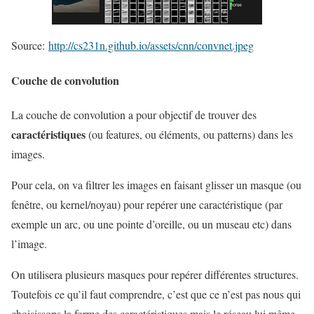
i
f
"
Source:
http://cs231n.github.io/assets/cnn/convnet.jpeg
Couche de convolution
La couche de convolution a pour objectif de trouver des
caractéristiques
(ou features, ou éléments, ou patterns) dans les
images.
Pour cela, on va filtrer les images en faisant glisser un masque (ou
fenêtre, ou kernel/noyau) pour repérer une caractéristique (par
exemple un arc, ou une pointe d’oreille, ou un museau etc) dans
l’image.
On utilisera plusieurs masques pour repérer différentes structures.
Toutefois ce qu’il faut comprendre, c’est que ce n’est pas nous qui
choisissons la forme des caractéristiques mais le réseau lui même,