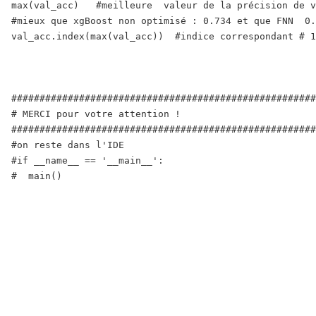
max(val_acc)   #meilleure  valeur de la précision de v
#mieux que xgBoost non optimisé : 0.734 et que FNN  0.
val_acc.index(max(val_acc))  #indice correspondant # 1
######################################################
# MERCI pour votre attention !

######################################################
#on reste dans l'IDE

#if __name__ == '__main__':

#  main()
