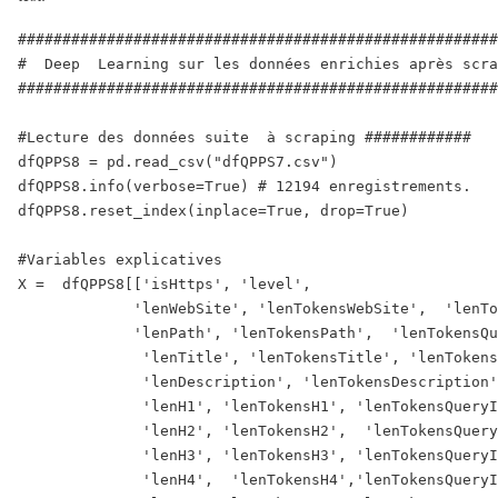
######################################################
#  Deep  Learning sur les données enrichies après scra
######################################################
#Lecture des données suite  à scraping ############

dfQPPS8 = pd.read_csv("dfQPPS7.csv")

dfQPPS8.info(verbose=True) # 12194 enregistrements.   
dfQPPS8.reset_index(inplace=True, drop=True) 

#Variables explicatives

X =  dfQPPS8[['isHttps', 'level', 

             'lenWebSite', 'lenTokensWebSite',  'lenTo
             'lenPath', 'lenTokensPath',  'lenTokensQu
              'lenTitle', 'lenTokensTitle', 'lenTokens
              'lenDescription', 'lenTokensDescription'
              'lenH1', 'lenTokensH1', 'lenTokensQueryI
              'lenH2', 'lenTokensH2',  'lenTokensQuery
              'lenH3', 'lenTokensH3', 'lenTokensQueryI
              'lenH4',  'lenTokensH4','lenTokensQueryI