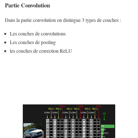
N
Partie Convolution
e
u
Dans la partie convolution on distingue 3 types de couches :
r
Les couches de convolutions
o
Les couches de pooling
n
les couches de correction ReLU
e
s
C
o
n
v
o
l
u
t