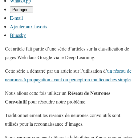
e
WhatsApp
r
Partager...
l
E-mail
a
Ajouter aux favoris
p
Bluesky
u
Cet article fait partie d’une série d’articles sur la classification de
b
pages Web dans Google via le Deep Learning.
l
i
Cette série a démarré par un article sur l’utilisation d’
un réseau de
c
neurones à propagation avant ou perceptron multicouches simple
.
a
Réseau de Neurones
Nous allons cette fois utiliser un
t
Convolutif
pour résoudre notre problème.
i
o
Traditionnellement les réseaux de neurones convolutifs sont
n
utilisés pour la reconnaissance d’images.
"
Nous verrons comment utiliser la bibliothèque Keras pour adapter