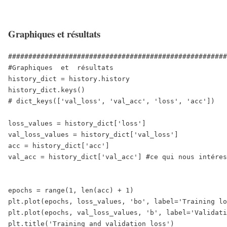
Graphiques et résultats
######################################################
#Graphiques  et  résultats

history_dict = history.history

history_dict.keys()

# dict_keys(['val_loss', 'val_acc', 'loss', 'acc'])

loss_values = history_dict['loss']

val_loss_values = history_dict['val_loss']

acc = history_dict['acc']

val_acc = history_dict['val_acc'] #ce qui nous intéres
epochs = range(1, len(acc) + 1)

plt.plot(epochs, loss_values, 'bo', label='Training lo
plt.plot(epochs, val_loss_values, 'b', label='Validati
plt.title('Training and validation loss')
