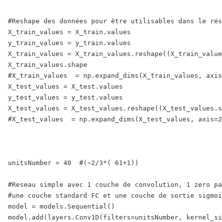
#Reshape des données pour être utilisables dans le rés
X_train_values = X_train.values

y_train_values = y_train.values

X_train_values = X_train_values.reshape((X_train_value
X_train_values.shape

#X_train_values  = np.expand_dims(X_train_values, axis
X_test_values = X_test.values

y_test_values = y_test.values

X_test_values = X_test_values.reshape((X_test_values.s
#X_test_values  = np.expand_dims(X_test_values, axis=2
unitsNumber = 40  #(~2/3*( 61+1))

#Reseau simple avec 1 couche de convolution, 1 zero pa
#une couche standard FC et une couche de sortie sigmoi
model = models.Sequential()

model.add(layers.Conv1D(filters=unitsNumber, kernel_si