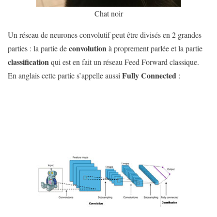
e
Chat noir
a
r
Un réseau de neurones convolutif peut être divisés en 2 grandes
n
convolution
parties : la partie de
à proprement parlée et la partie
i
classification
qui est en fait un réseau Feed Forward classique.
n
Fully Connected
En anglais cette partie s’appelle aussi
:
g
–
R
é
s
e
a
u
d
e