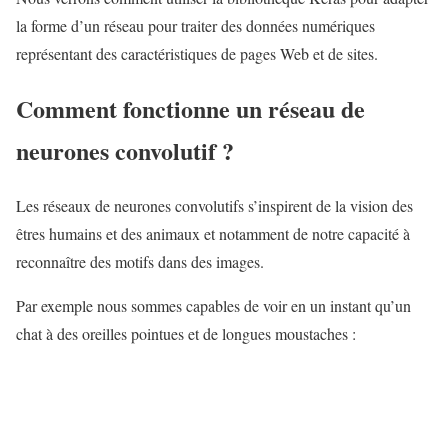
C
la forme d’un réseau pour traiter des données numériques
l
représentant des caractéristiques de pages Web et de sites.
a
s
Comment fonctionne un réseau de
s
i
neurones convolutif ?
f
i
Les réseaux de neurones convolutifs s’inspirent de la vision des
c
êtres humains et des animaux et notamment de notre capacité à
a
reconnaître des motifs dans des images.
t
Par exemple nous sommes capables de voir en un instant qu’un
i
chat à des oreilles pointues et de longues moustaches :
o
n
d
e