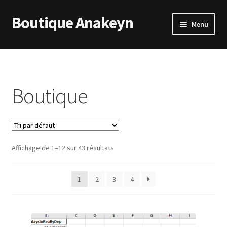
Boutique Anakeyn
Aller
Aller
Menu
à
au
la
contenu
Accueil
navigation
Blog
Boutique
Conditions Générales de Ventes
Mon compte
Affichage de 1–12 sur 43 résultats
Page d’accueil
1
2
3
4
Page d’exemple
Panier