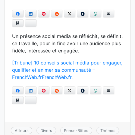
Facebook
LinkedIn
Pinterest
Reddit
Twitter
Tumblr
WhatsApp
E-mail
Ajouter aux favoris
Bluesky
Un présence social média se réfléchit, se définit,
se travaille, pour in fine avoir une audience plus
fidèle, intéressée et engagée.
[Tribune] 10 conseils social média pour engager,
qualifier et animer sa communauté –
FrenchWeb.frFrenchWeb.fr
.
Facebook
LinkedIn
Pinterest
Reddit
Twitter
Tumblr
WhatsApp
E-mail
Ajouter aux favoris
Bluesky
Ailleurs
Divers
Pense-Bêtes
Thèmes