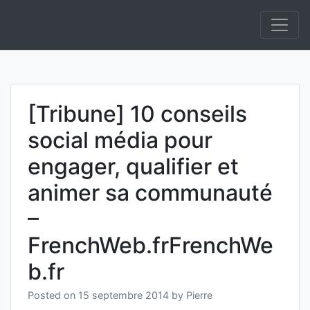
Skip
to
Informatique et IA Open Source On Premise et
Anakeyn
content
Souverainepement de solutions en Intelligence
Artificielle.
[Tribune] 10 conseils
social média pour
engager, qualifier et
animer sa communauté
–
FrenchWeb.frFrenchWe
b.fr
Posted on
15 septembre 2014
by
Pierre