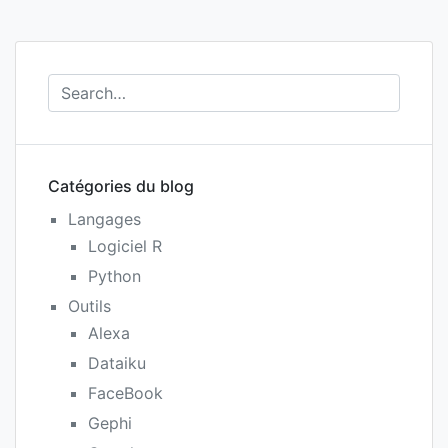
et
Alexa
sont-
ils
cohér
entre
eux
?
Catégories du blog
Langages
Logiciel R
Python
Outils
Alexa
Dataiku
FaceBook
Gephi