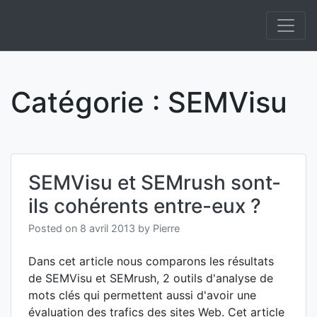
Skip
to
Informatique et IA Open Source On Premise et
Anakeyn
content
Souverainepement de solutions en Intelligence
Artificielle.
Catégorie :
SEMVisu
SEMVisu et SEMrush sont-
ils cohérents entre-eux ?
Posted on
8 avril 2013
by
Pierre
Dans cet article nous comparons les résultats
de SEMVisu et SEMrush, 2 outils d'analyse de
mots clés qui permettent aussi d'avoir une
évaluation des trafics des sites Web. Cet article