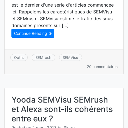
est le dernier d'une série d'articles commencée
ici. Rappelons les caractéristiques de SEMVisu
et SEMrush : SEMvisu estime le trafic des sous
domaines présents sur […]
Continue Reading
Outils
SEMrush
SEMVisu
sur
20 commentaires
SEMV
et
SEMr
sont-
ils
Yooda SEMVisu SEMrush
cohér
entre
et Alexa sont-ils cohérents
eux
?
entre eux ?
Posted on
2 mars 2013
by
Pierre