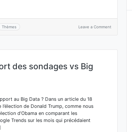
on
Leave a Comment
Thèmes
Primaire
de
la
droite
et
du
ort des sondages vs Big
centre
:
Google
savait
pport au Big Data ? Dans un article du 18
re l’élection de Donald Trump, comme nous
l’élection d’Obama en comparant les
gle Trends sur les mois qui précédaient
]