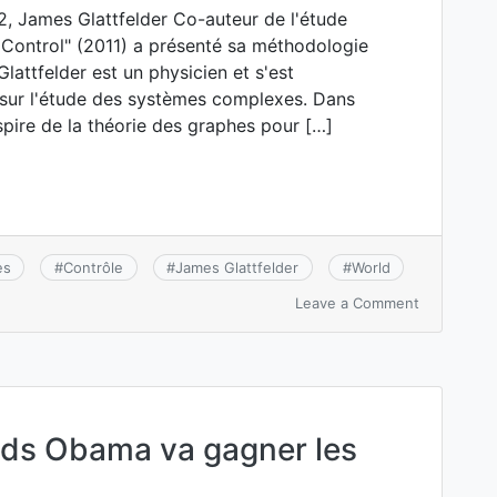
, James Glattfelder Co-auteur de l'étude
Control" (2011) a présenté sa méthodologie
Glattfelder est un physicien et s'est
 sur l'étude des systèmes complexes. Dans
spire de la théorie des graphes pour […]
es
#
Contrôle
#
James Glattfelder
#
World
on
Leave a Comment
James
Glattfelder
:
Qui
Contrôle
le
nds Obama va gagner les
Monde
?