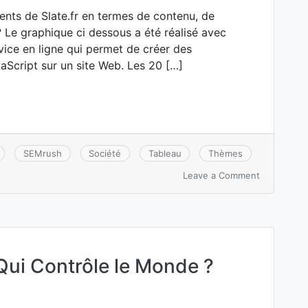
ents de Slate.fr en termes de contenu, de
r ? Le graphique ci dessous a été réalisé avec
rvice en ligne qui permet de créer des
vaScript sur un site Web. Les 20 […]
SEMrush
Société
Tableau
Thèmes
on
Leave a Comment
Slate.fr
qui
sont
ses
20
premiers
 Qui Contrôle le Monde ?
concurrent
dans
Google.fr