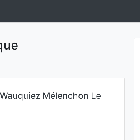
ement de solutions en Intelligence Artificielle.
ique
 Wauquiez Mélenchon Le