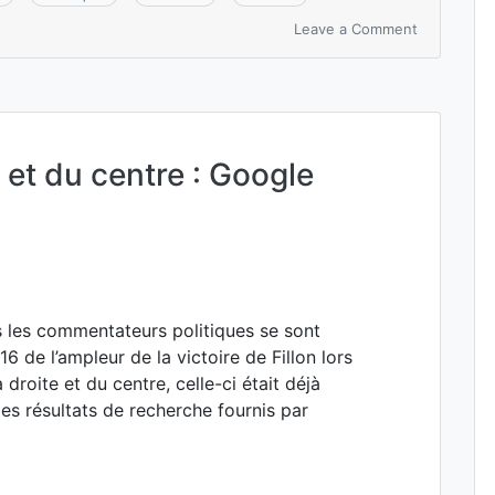
on
Leave a Comment
Comparatif
Macron
Wauquiez
Mélenchon
Le
Pen
e et du centre : Google
avec
TwitteR
s les commentateurs politiques se sont
 de l’ampleur de la victoire de Fillon lors
 droite et du centre, celle-ci était déjà
les résultats de recherche fournis par