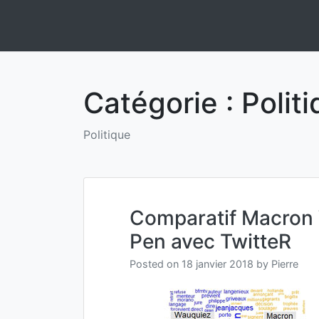
Skip
to
Informatique et IA Open Source On Premise et Souverainep
Anakeyn
content
Catégorie :
Polit
Politique
Comparatif Macron
Pen avec TwitteR
Posted on
18 janvier 2018
by
Pierre