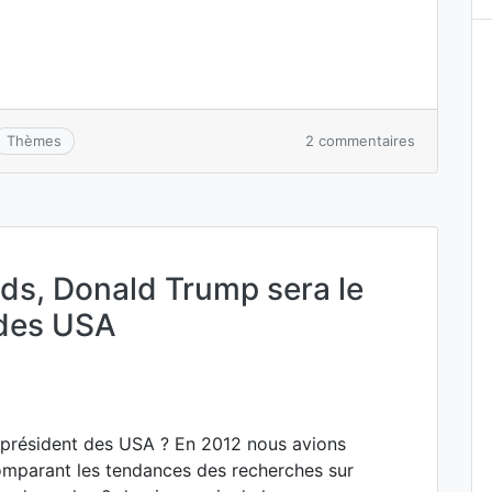
sur
2 commentaires
Thèmes
Election
Trump
la
mort
des
sondages
ds, Donald Trump sera le
vs
Big
 des USA
Data
n président des USA ? En 2012 nous avions
comparant les tendances des recherches sur