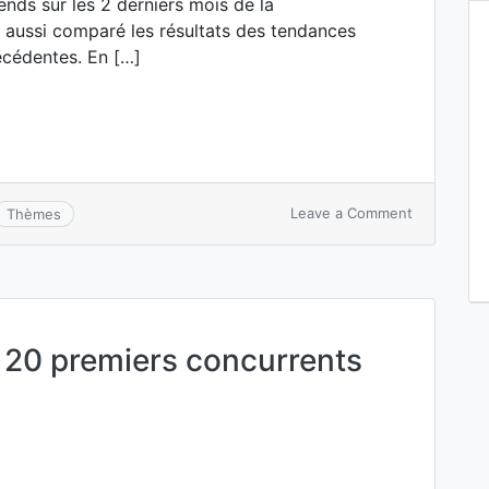
ds sur les 2 derniers mois de la
 aussi comparé les résultats des tendances
écédentes. En […]
on
Leave a Comment
Thèmes
D’après
Google
Trends,
Donald
Trump
sera
s 20 premiers concurrents
le
prochain
président
des
USA