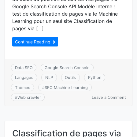
Google Search Console API Modèle Interne :
test de classification de pages via le Machine
Learning pour un seul site Classification de
pages via […]
Continue Reading
Data SEO
Google Search Console
Langages
NLP
Outils
Python
Thèmes
#
SEO Machine Learning
on
Leave a Comment
#
Web crawler
Scrap
des
page
Web
pour
Classification de pages via
enric