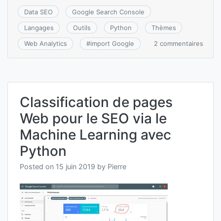
Data SEO
Google Search Console
Langages
Outils
Python
Thèmes
sur
2 commentaires
Web Analytics
#
import Google
Récu
des
donn
de
posit
Classification de pages
de
vos
Web pour le SEO via le
page
via
Machine Learning avec
Goog
Searc
Python
Conso
API
Posted on
15 juin 2019
by
Pierre