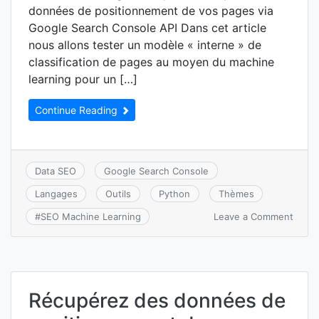
données de positionnement de vos pages via
Google Search Console API Dans cet article
nous allons tester un modèle « interne » de
classification de pages au moyen du machine
learning pour un […]
Continue Reading
Data SEO
Google Search Console
Langages
Outils
Python
Thèmes
on
Leave a Comment
#
SEO Machine Learning
Modè
Inter
:
test
de
Récupérez des données de
classi
de