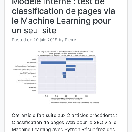
Modèle Interne : test de
Learn
classification de pages via
sur
un
le Machine Learning pour
unive
de
un seul site
concu
avec
Posted on
20 juin 2019
by
Pierre
Pytho
–
I.
Cet article fait suite aux 2 articles précédents :
Classification de pages Web pour le SEO via le
Machine Learning avec Python Récupérez des