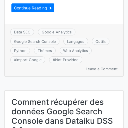
Continue Reading
Data SEO
Google Analytics
Google Search Console
Langages
Outils
Python
Thèmes
Web Analytics
#
import Google
#
Not Provided
on
Leave a Comment
Récup
les
mots-
clés
« Not
Comment récupérer des
Provi
de
données Google Search
Goog
Analy
Console dans Dataiku DSS
depui