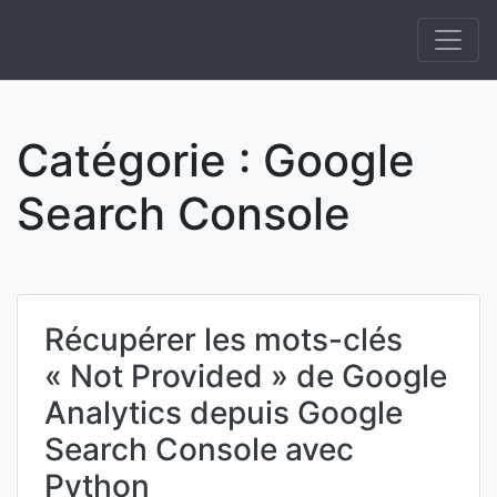
Skip
to
Informatique et IA Open Source On Premise et
Anakeyn
content
Souverainepement de solutions en Intelligence
Artificielle.
Catégorie :
Google
Search Console
Récupérer les mots-clés
« Not Provided » de Google
Analytics depuis Google
Search Console avec
Python