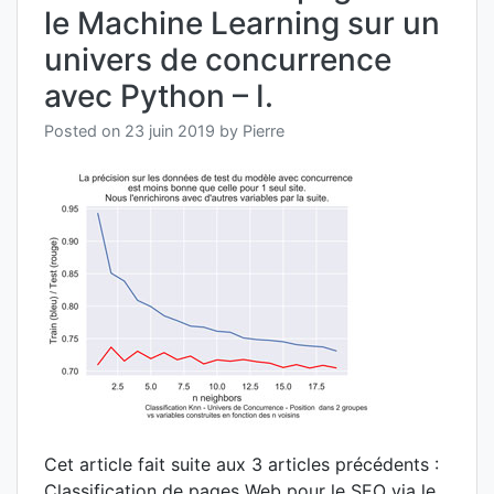
avant
le Machine Learning sur un
Mach
Learn
univers de concurrence
avec Python – I.
Posted on
23 juin 2019
by
Pierre
Cet article fait suite aux 3 articles précédents :
Classification de pages Web pour le SEO via le