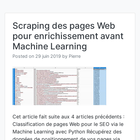
de
page
via
le
Scraping des pages Web
Mach
Learn
pour enrichissement avant
sur
un
Machine Learning
unive
de
Posted on
29 juin 2019
by
Pierre
concu
avec
Pytho
–
II
Cet article fait suite aux 4 articles précédents :
Classification de pages Web pour le SEO via le
Machine Learning avec Python Récupérez des
données de positionnement de vos pages via