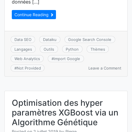
données […]
Continue Reading
Data SEO
Dataiku
Google Search Console
Langages
Outils
Python
Thèmes
Web Analytics
#
import Google
on
Leave a Comment
#
Not Provided
Comm
récup
des
donn
Goog
Optimisation des hyper
Searc
Conso
paramètres XGBoost via un
dans
Datai
Algorithme Génétique
DSS
6.0
Posted on
2 juillet 2019
by
Pierre