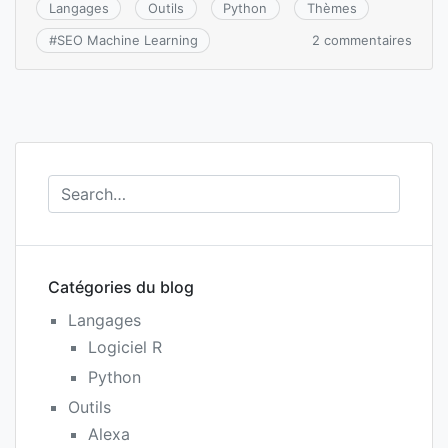
Langages
Outils
Python
Thèmes
sur
2 commentaires
#
SEO Machine Learning
Classi
de
page
Web
pour
le
SEO
via
le
Mach
Learn
avec
Catégories du blog
Pytho
Langages
Logiciel R
Python
Outils
Alexa