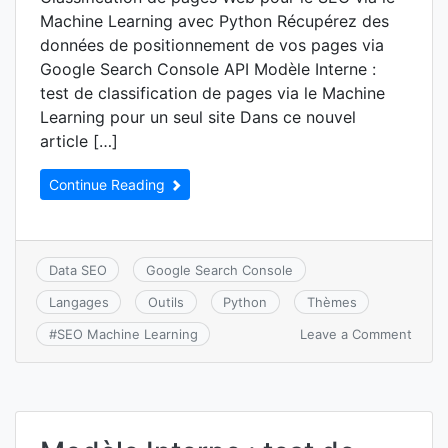
Machine Learning avec Python Récupérez des
données de positionnement de vos pages via
Google Search Console API Modèle Interne :
test de classification de pages via le Machine
Learning pour un seul site Dans ce nouvel
article […]
Continue Reading
Data SEO
Google Search Console
Langages
Outils
Python
Thèmes
on
Leave a Comment
#
SEO Machine Learning
Classi
de
page
via
le
Mach