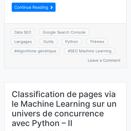
Continue Reading
Data SEO
Google Search Console
Langages
Outils
Python
Thèmes
#
Algorithme génétique
#
SEO Machine Learning
on
Leave a Comment
Optim
des
hyper
param
XGBo
Classification de pages via
via
un
le Machine Learning sur un
Algor
Génét
univers de concurrence
avec Python – II