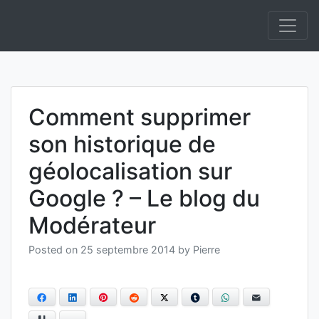
Skip
to
Informatique et IA Open Source On Premise et
Anakeyn
content
Souverainepement de solutions en Intelligence
Artificielle.
Comment supprimer
son historique de
géolocalisation sur
Google ? – Le blog du
Modérateur
Posted on
25 septembre 2014
by
Pierre
Facebook
LinkedIn
Pinterest
Reddit
Twitter
Tumblr
WhatsApp
E-mail