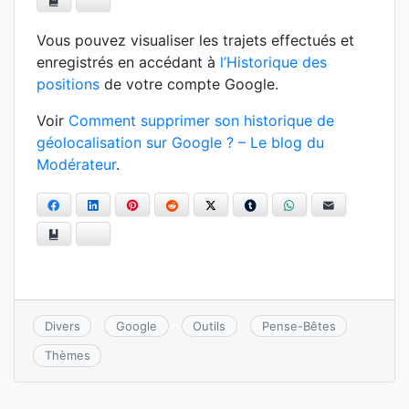
Ajouter aux favoris
Bluesky
Vous pouvez visualiser les trajets effectués et
enregistrés en accédant à
l’Historique des
positions
de votre compte Google.
Voir
Comment supprimer son historique de
géolocalisation sur Google ? – Le blog du
Modérateur
.
Facebook
LinkedIn
Pinterest
Reddit
Twitter
Tumblr
WhatsApp
E-mail
Ajouter aux favoris
Bluesky
Divers
Google
Outils
Pense-Bêtes
Thèmes