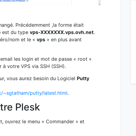
changé. Précédemment ,la forme était
e est du type
vps-XXXXXXX.vps.ovh.net
.
méro/nom et le «
vps
» en plus avant
mail les login et mot de passe « root »
 à votre VPS via SSH (SSH).
ur, vous aurez besoin du Logiciel
Putty
k/~sgtatham/putty/latest.html
.
re Plesk
ut, ouvrez le menu « Commander » et