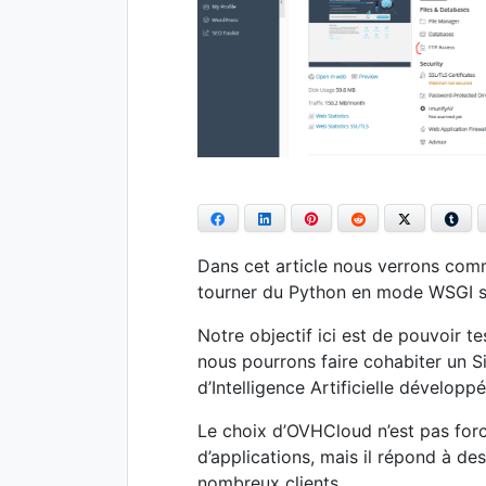
Facebook
LinkedIn
Pinterest
Reddit
Twitter
Tum
Dans cet article nous verrons comm
tourner du Python en mode WSGI 
Notre objectif ici est de pouvoir 
nous pourrons faire cohabiter un 
d’Intelligence Artificielle développ
Le choix d’OVHCloud n’est pas for
d’applications, mais il répond à de
nombreux clients.