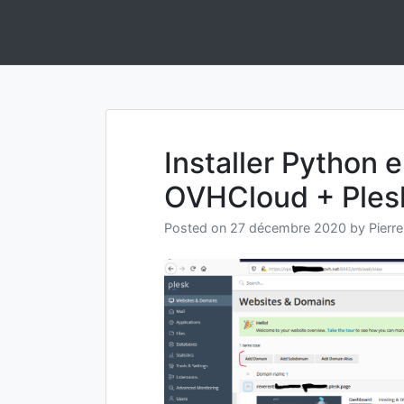
Skip
to
Informatique et IA Open Source On Premise et Souverainep
Anakeyn
content
Installer Python
OVHCloud + Ples
Posted on
27 décembre 2020
by
Pierre