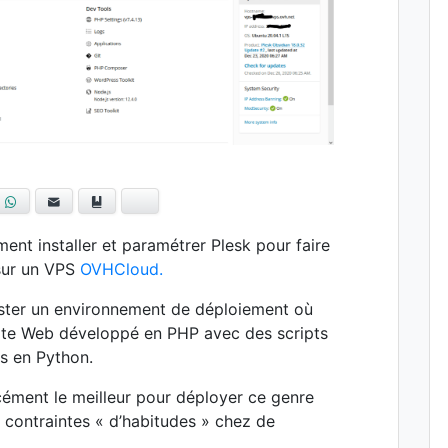
blr
WhatsApp
E-mail
Ajouter aux favoris
Bluesky
ent installer et paramétrer Plesk pour faire
sur un VPS
OVHCloud.
tester un environnement de déploiement où
Site Web développé en PHP avec des scripts
és en Python.
cément le meilleur pour déployer ce genre
s contraintes « d’habitudes » chez de