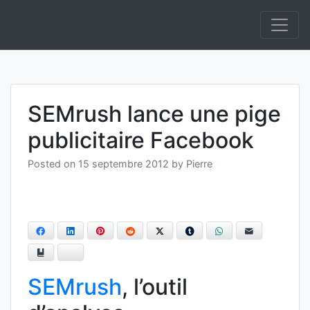
Skip
to
Informatique et IA Open Source On Premise et
Anakeyn
content
Souverainepement de solutions en Intelligence
Artificielle.
SEMrush lance une pige
publicitaire Facebook
Posted on
15 septembre 2012
by
Pierre
Facebook
LinkedIn
Pinterest
Reddit
Twitter
Tumblr
WhatsApp
E-mail
Ajouter aux favoris
Bluesky
SEMrush
, l’outil