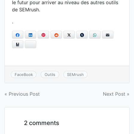
le futur pour arriver au niveau des autres outils
de SEMrush.
.
Facebook
LinkedIn
Pinterest
Reddit
Twitter
Tumblr
WhatsApp
E-mail
Ajouter aux favoris
Bluesky
FaceBook
Outils
SEMrush
Navigation
« Previous Post
Next Post »
de
l’article
2 comments