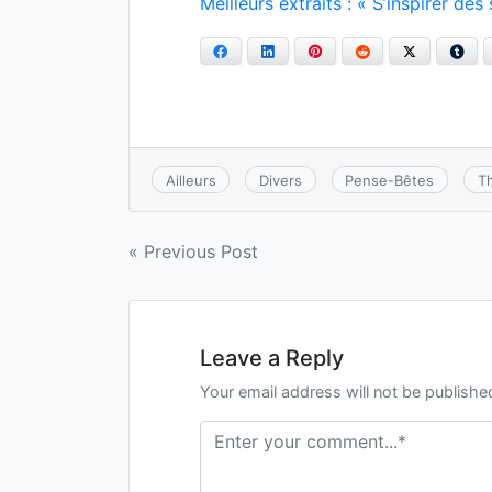
Meilleurs extraits : « S’inspirer d
Facebook
LinkedIn
Pinterest
Reddit
Twitter
Tum
Ailleurs
Divers
Pense-Bêtes
T
Navigation
« Previous Post
de
l’article
Leave a Reply
Your email address will not be publishe