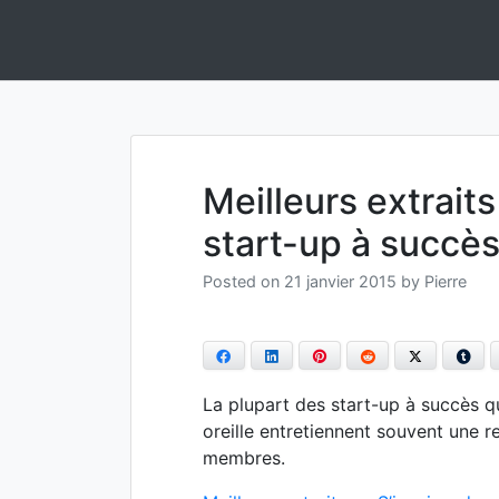
Skip
to
Informatique et IA Open Source On Premise et Souverainep
Anakeyn
content
Meilleurs extraits
start-up à succè
Posted on
21 janvier 2015
by
Pierre
Facebook
LinkedIn
Pinterest
Reddit
Twitter
Tum
La plupart des start-up à succès q
oreille entretiennent souvent une 
membres.