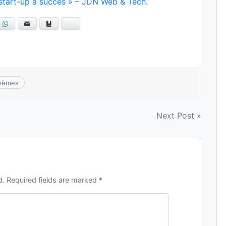
es start-up à succès » – JDN Web & Tech
.
blr
WhatsApp
E-mail
Ajouter aux favoris
Bluesky
hèmes
Next Post »
d. Required fields are marked *