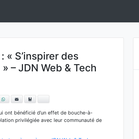
ement de solutions en Intelligence Artificielle.
 : « S’inspirer des
s » – JDN Web & Tech
blr
WhatsApp
E-mail
Ajouter aux favoris
Bluesky
ui ont bénéficié d’un effet de bouche-à-
relation privilégiée avec leur communauté de