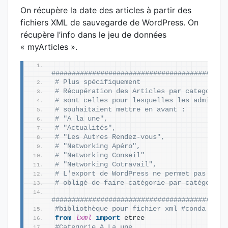
On récupère la date des articles à partir des
fichiers XML de sauvegarde de WordPress. On
récupère l’info dans le jeu de données
« myArticles ».
###########################################
# Plus spécifiquement 
# sont celles pour lesquelles les administ
# souhaitaient mettre en avant :   
# "A la une", 
# "Actualités", 
# "Les Autres Rendez-vous",
# "Networking Apéro", 
# "Networking Conseil"
# "Networking Cotravail", 
# obligé de faire catégorie par catégorie
###########################################
#bibliothèque pour fichier xml #conda inst
from 
lxml
 import
 etree
#Categorie A La une