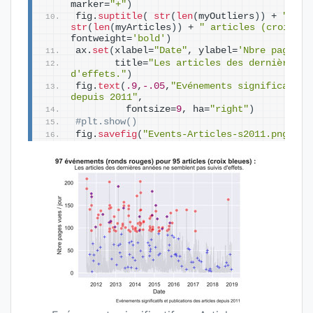
marker=
"+"
)
fig.
suptitle
(
str
(
len
(
myOutliers
))
 + 
" évé
str
(
len
(
myArticles
))
 + 
" articles (croix bl
fontweight=
'bold'
)
ax.
set
(
xlabel=
"Date"
, ylabel=
'Nbre pages v
       title=
"Les articles des dernières an
d'effets."
)
fig.
text
(
.9
,
-.05
,
"Evénements significatifs
depuis 2011"
, 
         fontsize=
9
, ha=
"right"
)
#plt.show()
fig.
savefig
(
"Events-Articles-s2011.png"
, b