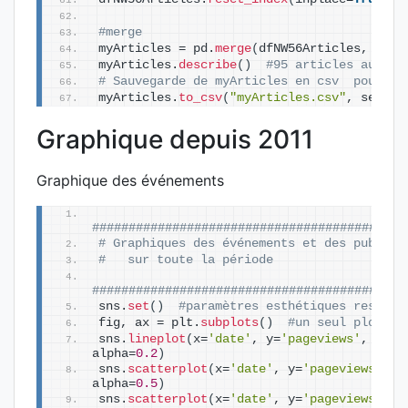
#merge 
myArticles = pd.
merge
(
dfNW56Articles, dail
myArticles.
describe
()
#95 articles au fin
# Sauvegarde de myArticles en csv  pourrai
myArticles.
to_csv
(
"myArticles.csv"
, sep=
";
Graphique depuis 2011
Graphique des événements
###########################################
# Graphiques des événements et des publica
#   sur toute la période
###########################################
sns.
set
()
#paramètres esthétiques ressemb
fig, ax = plt.
subplots
()
#un seul plot 
sns.
lineplot
(
x=
'date'
, y=
'pageviews'
, data
alpha=
0.2
)
sns.
scatterplot
(
x=
'date'
, y=
'pageviews'
, d
alpha=
0.5
)
sns.
scatterplot
(
x=
'date'
, y=
'pageviews'
, d