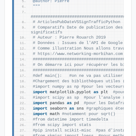
@author: Pierre
"""
###########################################
# ArticlesPubDateVSSignTrafficPython
# Comparatifs Date de publication des artic
significatifs
# Auteur : Pierre Rouarch 2019
# Données : Issues de l'API de Google Anal
# Comme illustration Nous allons travaille
# https://www.networking-morbihan.com 
##########################################
# On démarre ici pour récupérer les biblio
##########################################
#def main():   #on ne va pas utiliser le m
#Chargement des bibliothèques utiles (déco
#import numpy as np #pour les vecteurs et 
import
 matplotlib.pyplot 
as
 plt  
#pour les
#import scipy as sp  #pour l'analyse stati
import
 pandas 
as
 pd  
#pour les Dataframes 
import
 seaborn 
as
 sns 
#graphiques étendues
import
 math 
#notamment pour sqrt()
#from datetime import timedelta
#from scipy import stats
#pip install scikit-misc  #pas d'install c
#from skmisc import loess  #pour methode Lo