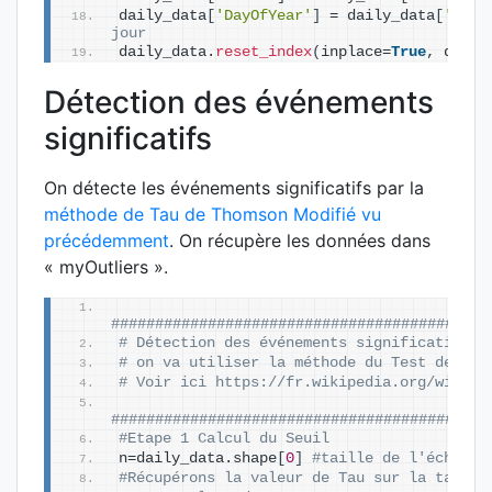
daily_data
[
'DayOfYear'
]
 = daily_data
[
'date
jour
daily_data.
reset_index
(
inplace=
True
, drop=
Détection des événements
significatifs
On détecte les événements significatifs par la
méthode de Tau de Thomson Modifié vu
précédemment
. On récupère les données dans
« myOutliers ».
###########################################
# Détection des événements significatifs -
# on va utiliser la méthode du Test de Tau
# Voir ici https://fr.wikipedia.org/wiki/D
###########################################
#Etape 1 Calcul du Seuil
n=daily_data.shape
[
0
]
#taille de l'échanti
#Récupérons la valeur de Tau sur la table 