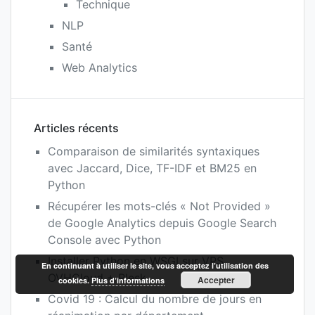
Technique
NLP
Santé
Web Analytics
Articles récents
Comparaison de similarités syntaxiques
avec Jaccard, Dice, TF-IDF et BM25 en
Python
Récupérer les mots-clés « Not Provided »
de Google Analytics depuis Google Search
Console avec Python
Installer Python en WSGI sur VPS
En continuant à utiliser le site, vous acceptez l’utilisation des
OVHCloud + Plesk
Accepter
cookies.
Plus d’informations
Covid 19 : Calcul du nombre de jours en