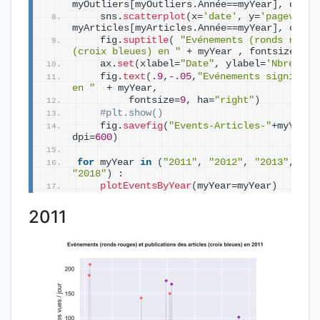
myOutliers
[
myOutliers.Année==myYear
]
, color
    sns.
scatterplot
(
x=
'date'
, y=
'pageviews
myArticles
[
myArticles.Année==myYear
]
, color
    fig.
suptitle
(
"Evénements (ronds rouge
(croix bleues) en "
 + myYear , fontsize=
10
,
    ax.
set
(
xlabel=
"Date"
, ylabel=
'Nbre pag
    fig.
text
(
.9
,
-.05
,
"Evénements significa
en "
  + myYear, 
         fontsize=
9
, ha=
"right"
)
#plt.show()
    fig.
savefig
(
"Events-Articles-"
+myYear+
dpi=
600
)
for
 myYear 
in
(
"2011"
, 
"2012"
, 
"2013"
, 
"20
"2018"
)
 :
plotEventsByYear
(
myYear=myYear
)
2011