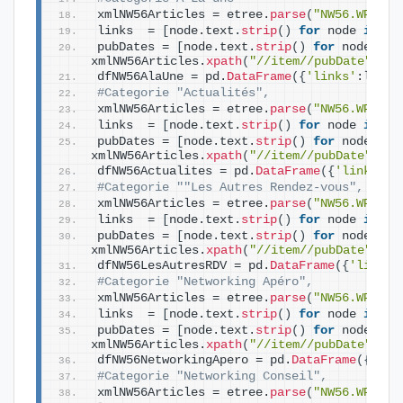
xmlNW56Articles = etree.
parse
(
"NW56.WP.ALa
links  = 
[
node.text.
strip
()
for
 node 
in
 xm
pubDates = 
[
node.text.
strip
()
for
 node 
in
xmlNW56Articles.
xpath
(
"//item//pubDate"
)]
dfNW56AlaUne = pd.
DataFrame
({
'links'
:links
#Categorie "Actualités",
xmlNW56Articles = etree.
parse
(
"NW56.WP.Act
links  = 
[
node.text.
strip
()
for
 node 
in
 xm
pubDates = 
[
node.text.
strip
()
for
 node 
in
xmlNW56Articles.
xpath
(
"//item//pubDate"
)]
dfNW56Actualites = pd.
DataFrame
({
'links'
:l
#Categorie ""Les Autres Rendez-vous",
xmlNW56Articles = etree.
parse
(
"NW56.WP.Les
links  = 
[
node.text.
strip
()
for
 node 
in
 xm
pubDates = 
[
node.text.
strip
()
for
 node 
in
xmlNW56Articles.
xpath
(
"//item//pubDate"
)]
dfNW56LesAutresRDV = pd.
DataFrame
({
'links'
#Categorie "Networking Apéro",
xmlNW56Articles = etree.
parse
(
"NW56.WP.Net
links  = 
[
node.text.
strip
()
for
 node 
in
 xm
pubDates = 
[
node.text.
strip
()
for
 node 
in
xmlNW56Articles.
xpath
(
"//item//pubDate"
)]
dfNW56NetworkingApero = pd.
DataFrame
({
'lin
#Categorie "Networking Conseil",
xmlNW56Articles = etree.
parse
(
"NW56.WP.Net