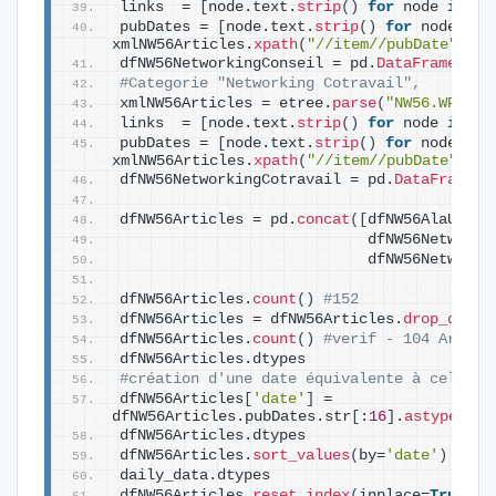
links  = 
[
node.text.
strip
()
for
 node 
in
 xm
pubDates = 
[
node.text.
strip
()
for
 node 
in
xmlNW56Articles.
xpath
(
"//item//pubDate"
)]
dfNW56NetworkingConseil = pd.
DataFrame
({
'l
#Categorie "Networking Cotravail",
xmlNW56Articles = etree.
parse
(
"NW56.WP.Net
links  = 
[
node.text.
strip
()
for
 node 
in
 xm
pubDates = 
[
node.text.
strip
()
for
 node 
in
xmlNW56Articles.
xpath
(
"//item//pubDate"
)]
dfNW56NetworkingCotravail = pd.
DataFrame
({
dfNW56Articles = pd.
concat
([
                            dfNW56Networki
                            dfNW56Networki
dfNW56Articles.
count
()
#152
dfNW56Articles = dfNW56Articles.
drop_dupli
dfNW56Articles.
count
()
#verif - 104 Articl
dfNW56Articles.dtypes
#création d'une date équivalente à celle d
dfNW56Articles
[
'date'
]
 = 
dfNW56Articles.pubDates.str
[
:
16
]
.
astype
(
'da
dfNW56Articles.dtypes
dfNW56Articles.
sort_values
(
by=
'date'
)
daily_data.dtypes
dfNW56Articles.
reset_index
(
inplace=
True
, d