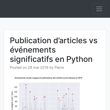
Skip
to
Informatique et IA Open Source On Premise et
Anakeyn
content
Souverainepement de solutions en Intelligence
Artificielle.
Publication d’articles vs
événements
significatifs en Python
Posted on
28 mai 2019
by
Pierre