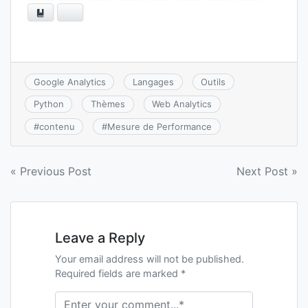
Ajouter aux favoris
Bluesky
Google Analytics
Langages
Outils
Python
Thèmes
Web Analytics
#
contenu
#
Mesure de Performance
Navigation
« Previous Post
Next Post »
de
l’article
Leave a Reply
Your email address will not be published.
Required fields are marked *