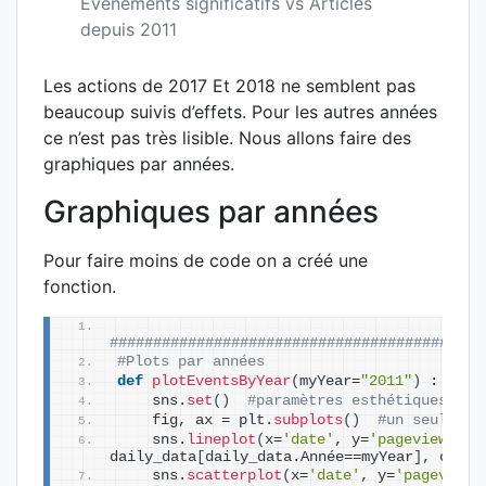
Evénements significatifs vs Articles
depuis 2011
Les actions de 2017 Et 2018 ne semblent pas
beaucoup suivis d’effets. Pour les autres années
ce n’est pas très lisible. Nous allons faire des
graphiques par années.
Graphiques par années
Pour faire moins de code on a créé une
fonction.
###########################################
#Plots par années
def
plotEventsByYear
(
myYear=
"2011"
)
 :
    sns.
set
()
#paramètres esthétiques res
    fig, ax = plt.
subplots
()
#un seul plo
    sns.
lineplot
(
x=
'date'
, y=
'pageviews'
, 
daily_data
[
daily_data.Année==myYear
]
, color
    sns.
scatterplot
(
x=
'date'
, y=
'pageviews