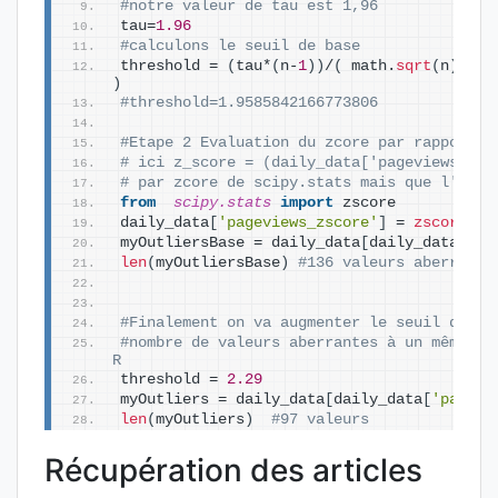
#notre valeur de tau est 1,96
tau=
1.96
#calculons le seuil de base
threshold = 
(
tau*
(
n-
1
))
/
(
 math.
sqrt
(
n
)
 * m
)
#threshold=1.9585842166773806
#Etape 2 Evaluation du zcore par rapport a
# ici z_score = (daily_data['pageviews'] -
# par zcore de scipy.stats mais que l'on a
from  
scipy.stats
 import
 zscore
daily_data
[
'pageviews_zscore'
]
 = 
zscore
(
da
myOutliersBase = daily_data
[
daily_data
[
'pa
len
(
myOutliersBase
)
#136 valeurs aberrante
#Finalement on va augmenter le seuil de fa
#nombre de valeurs aberrantes à un même niv
R
threshold = 
2.29
myOutliers = daily_data
[
daily_data
[
'pagevi
len
(
myOutliers
)
#97 valeurs 
Récupération des articles