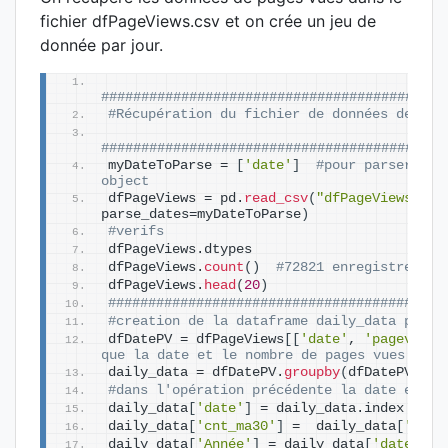
fichier dfPageViews.csv et on crée un jeu de
donnée par jour.
###########################################
#Récupération du fichier de données des pa
###########################################
myDateToParse = 
[
'date'
]
#pour parser la 
object
dfPageViews = pd.
read_csv
(
"dfPageViews.csv
parse_dates=myDateToParse
)
#verifs
dfPageViews.dtypes
dfPageViews.
count
()
#72821 enregistrement
dfPageViews.
head
(
20
)
##########################################
#creation de la dataframe daily_data par j
dfDatePV = dfPageViews
[[
'date'
, 
'pageviews
que la date et le nombre de pages vues
daily_data = dfDatePV.
groupby
(
dfDatePV
[
'da
#dans l'opération précédente la date est p
daily_data
[
'date'
]
 = daily_data.index 
#rec
daily_data
[
'cnt_ma30'
]
 =  daily_data
[
'page
daily_data
[
'Année'
]
 = daily_data
[
'date'
]
.
a